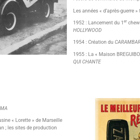
Les années « d’après-guerre » f
er
1952 : Lancement du 1
chewi
HOLLYWOOD
1954 : Création du
CARAMBA
1955 : La « Maison BREGUIBOU
QUI CHANTE
EMA
usine « Lorette » de Marseille
n ; les sites de production